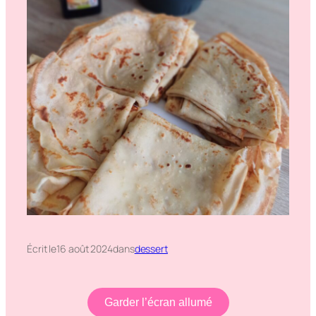
Écrit le
16 août 2024
dans
dessert
Garder l’écran allumé