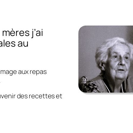
mères j’ai
ales au
mmage aux repas
.
venir des recettes et