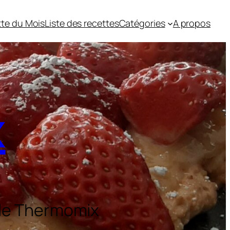
te du Mois
Liste des recettes
Catégories
A propos
x
 le Thermomix